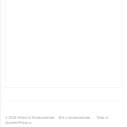
©
2026
Новости Космонавтики
·
Всё о космонавтике
·
Тема от
GoodwinPress.ru