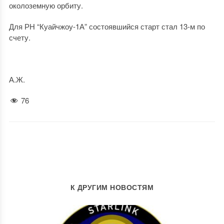
околоземную орбиту.
Для РН “Куайчжоу-1А” состоявшийся старт стал 13-м по
счету.
А.Ж.
76
К ДРУГИМ НОВОСТЯМ