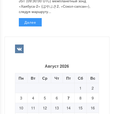
JST (09:30:00 UTC) межпланетный зонд
«Хаябуса-2» (はやぶさ2, «Сокол-сапсан»),
следуя маршруту...
Далее
Август 2026
Пн
Вт
Ср
Чт
Пт
Сб
Вс
1
2
3
4
5
6
7
8
9
10
11
12
13
14
15
16