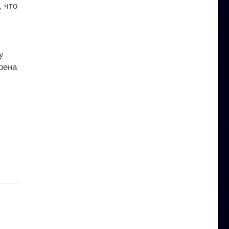
, что
у
рена