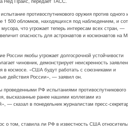
а Нед Прайс, передает ТАСС.
испытание противоспутникового оружия против одного 
ее 1 500 обломков, находящихся под наблюдением, и со
 мусора, что угрожает теперь интересам всех стран, —
величит опасность для астронавтов и космонавтов на М
ие России якобы угрожает долгосрочной устойчивости
полагает чиновник, демонстрирует неискренность заявле
 в космосе. «США будут работать с союзниками и
ные действия России», — заявил он.
бы проведенными РФ испытаниями противоспутникового
ия, высказанные ранее нашими коллегами из
», — сказал в понедельник журналистам пресс-секрета
ос о том, ставила ли РФ в известность США относитель