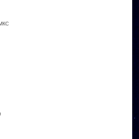
 МКС
и