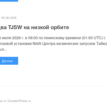
06.08.2026
ва TJSW на низкой орбите
0 июля 2026 г. в 09:00 по пекинскому времени (01:00 UTC) с
усковой установки №9A Центра космических запусков Тайю
л...
Далее
а от GoodwinPress.ru