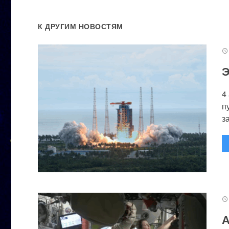
К ДРУГИМ НОВОСТЯМ
Э
4
п
за
А