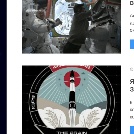
в
А
а
он
Я
З
6
к
к