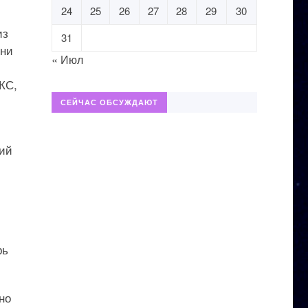
24
25
26
27
28
29
30
из
31
тни
« Июл
КС,
СЕЙЧАС ОБСУЖДАЮТ
ний
рь
но