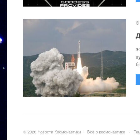
Д
3
п
бы
©
2026
Новости Космонавтики
·
Всё о космонавтике
·
Тем