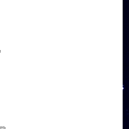
и
ань