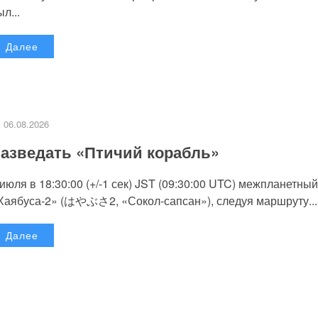
л...
Далее
06.08.2026
азведать «Птичий корабль»
 июля в 18:30:00 (+/-1 сек) JST (09:30:00 UTC) межпланетный
Хаябуса-2» (はやぶさ2, «Сокол-сапсан»), следуя маршруту...
Далее