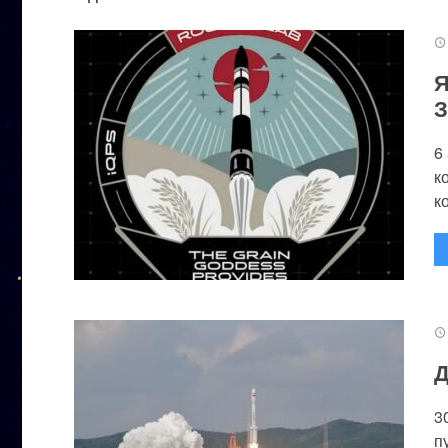
Я
З
6
к
к
Д
3
п