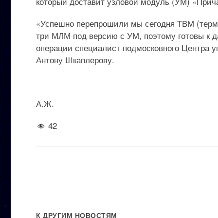
который доставит узловой модуль (УМ) «Прич
«Успешно перепрошили мы сегодня ТВМ (терм
три МЛМ под версию с УМ, поэтому готовы к 
операции специалист подмосковного Центра у
Антону Шкаплерову.
А.Ж.
42
К ДРУГИМ НОВОСТЯМ