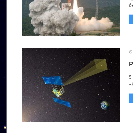
бы
Р
5
«