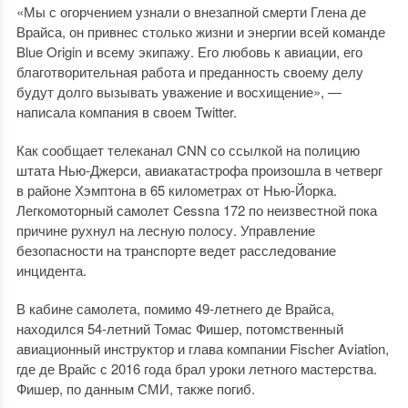
«Мы с огорчением узнали о внезапной смерти Глена де
Врайса, он привнес столько жизни и энергии всей команде
Blue Origin и всему экипажу. Его любовь к авиации, его
благотворительная работа и преданность своему делу
будут долго вызывать уважение и восхищение», —
написала компания в своем Twitter.
Как сообщает телеканал CNN со ссылкой на полицию
штата Нью-Джерси, авиакатастрофа произошла в четверг
в районе Хэмптона в 65 километрах от Нью-Йорка.
Легкомоторный самолет Cessna 172 по неизвестной пока
причине рухнул на лесную полосу. Управление
безопасности на транспорте ведет расследование
инцидента.
В кабине самолета, помимо 49-летнего де Врайса,
находился 54-летний Томас Фишер, потомственный
авиационный инструктор и глава компании Fischer Aviation,
где де Врайс с 2016 года брал уроки летного мастерства.
Фишер, по данным СМИ, также погиб.