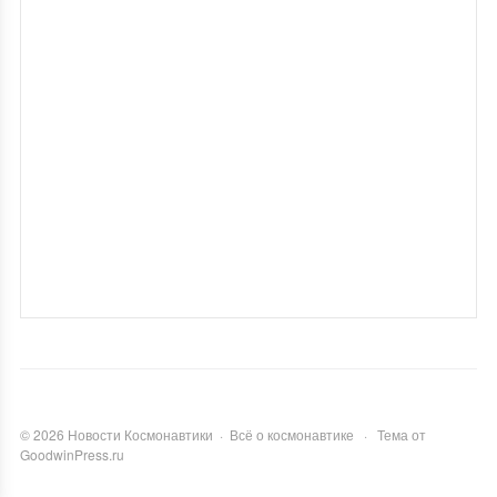
©
2026
Новости Космонавтики
·
Всё о космонавтике
·
Тема от
GoodwinPress.ru