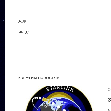
А.Ж.
37
К ДРУГИМ НОВОСТЯМ
З
8