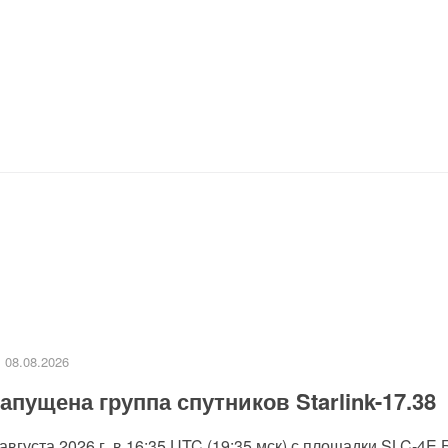
08.08.2026
апущена группа спутников Starlink-17.38
 августа 2026 г. в 16:35 UTC (19:35 мск) с площадки SLC-4E