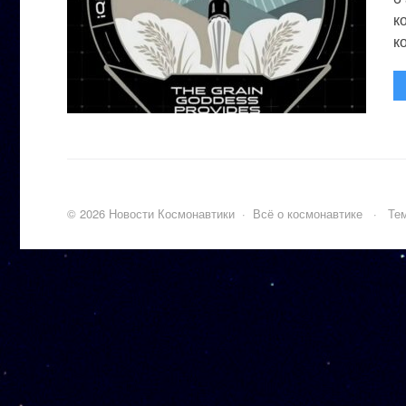
к
к
©
2026
Новости Космонавтики
·
Всё о космонавтике
·
Тем