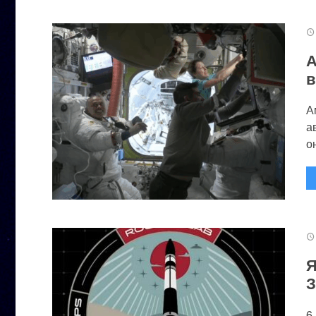
А
в
А
а
он
Я
З
6