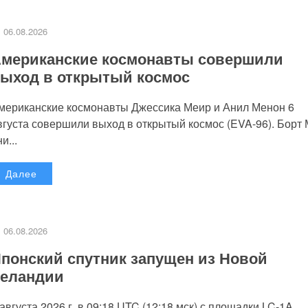
06.08.2026
мериканские космонавты совершили
ыход в открытый космос
мериканские космонавты Джессика Меир и Анил Менон 6
вгуста совершили выход в открытый космос (EVA-96). Борт
и...
Далее
06.08.2026
понский спутник запущен из Новой
еландии
 августа 2026 г. в 09:18 UTC (12:18 мск) с площадки LC-1A