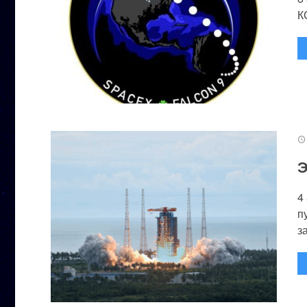
К
Э
4
п
за