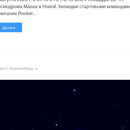
осмодрома Махиа в Новой Зеландии стартовыми командам
омпании Rocket...
Далее
а от GoodwinPress.ru