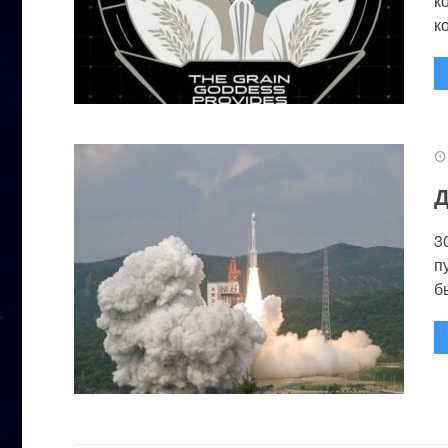
к
к
Д
3
п
бы