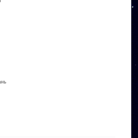
и
ань