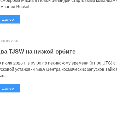
осмодрома Махиа в Новой Зеландии стартовыми командам
омпании Rocket...
Далее
06.08.2026
ва TJSW на низкой орбите
0 июля 2026 г. в 09:00 по пекинскому времени (01:00 UTC) с
усковой установки №9A Центра космических запусков Тайю
л...
Далее