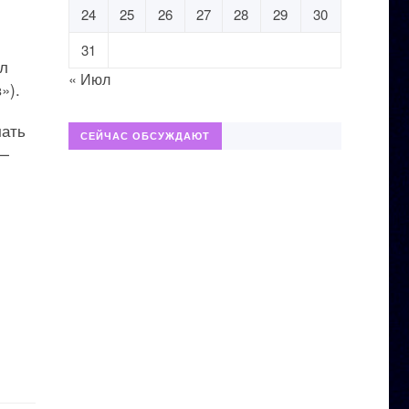
24
25
26
27
28
29
30
31
ил
« Июл
»).
чать
СЕЙЧАС ОБСУЖДАЮТ
 —