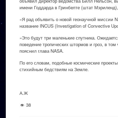
объявил директор ведомства Билл Нельсон, в
имени Годдарда в Гринбелте (штат Мэриленд)
«Я рад объявить о новой геонаучной миссии N
название INCUS (Investigation of Convective U
«Это будут три маленькие спутника. Ожидается
поведение тропических штормов и гроз, в том
пояснил глава NASA.
По его словам, подобные космические проекты
стихийным бедствиям на Земле.
А.Ж
38