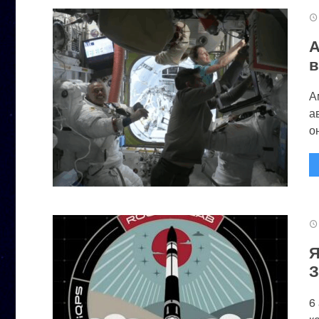
А
в
А
а
он
Я
З
6