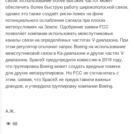
связи. Использование более высоких частот может
обеспечить более быструю работу широкополосной связи,
однако это также создаёт риски помех на фоне
потенциального ослабления сигнала при плохих
метеоусловиях на Земле. Одобрение заявки FCC
позволяет компании использовать межспутниковые
каналы связи на определённых частотах V-диапазона. При
этом регулятор отклонил запрос Boeing на использование
межспутниковой связи в Ka-диапазоне и других частях V-
диапазона. SpaceX предупредили комиссию в 2019 году,
что группировка Boeing может создать вредные помехи
для других мегагруппировок. Но FCC не согласилась с
этим, заявив, что SpaceX не предоставили важных
доводов, и утвердила группировку компании Boeing.
А.Ж.
68