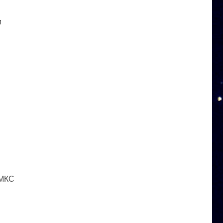
и
 МКС