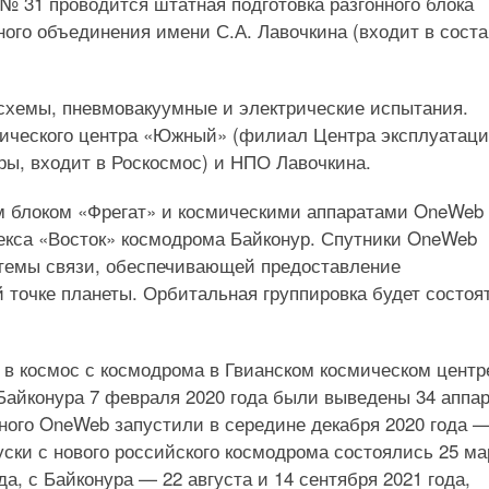
 31 проводится штатная подготовка разгонного блока
ого объединения имени С.А. Лавочкина (входит в соста
 схемы, пневмовакуумные и электрические испытания.
мического центра «Южный» (филиал Центра эксплуатац
ры, входит в Роскосмос) и НПО Лавочкина.
ым блоком «Фрегат» и космическими аппаратами OneWeb
лекса «Восток» космодрома Байконур. Спутники OneWeb
стемы связи, обеспечивающей предоставление
й точке планеты. Орбитальная группировка будет состоя
в космос с космодрома в Гвианском космическом центр
 Байконура 7 февраля 2020 года были выведены 34 аппар
ного OneWeb запустили в середине декабря 2020 года 
уски с нового российского космодрома состоялись 25 ма
ода, с Байконура — 22 августа и 14 сентября 2021 года,