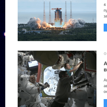
4
п
за
А
в
А
а
он