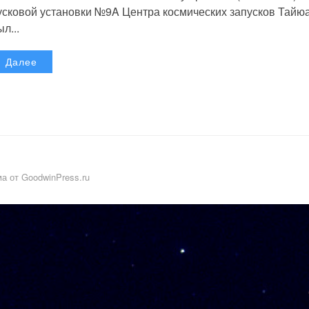
усковой установки №9A Центра космических запусков Тайю
л...
Далее
а от GoodwinPress.ru