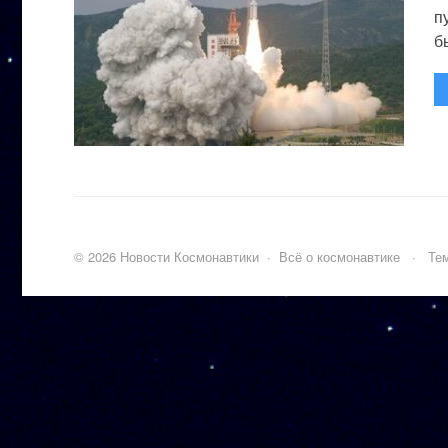
п
бы
©
2026
Новости Космонавтики
·
Всё о космонавтике
·
Тем