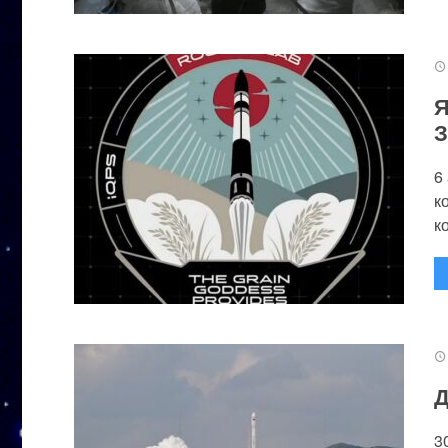
Я
З
6
к
к
Д
3