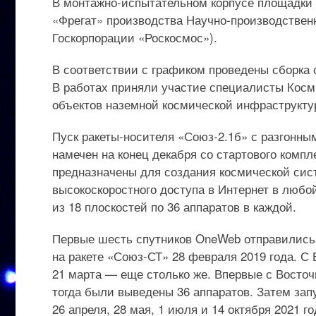
В монтажно-испытательном корпусе площадки №
«Фрегат» производства Научно-производственн
Госкорпорации «Роскосмос»).
В соответствии с графиком проведены сборка
В работах приняли участие специалисты Кос
объектов наземной космической инфраструкту
Пуск ракеты-носителя «Союз-2.1б» с разгонн
намечен на конец декабря со стартового комп
предназначены для создания космической си
высокоскоростного доступа в Интернет в любо
из 18 плоскостей по 36 аппаратов в каждой.
Первые шесть спутников OneWeb отправились 
на ракете «Союз-СТ» 28 февраля 2019 года. С
21 марта — еще столько же. Впервые с Восточ
тогда были выведены 36 аппаратов. Затем зап
26 апреля, 28 мая, 1 июля и 14 октября 2021 г