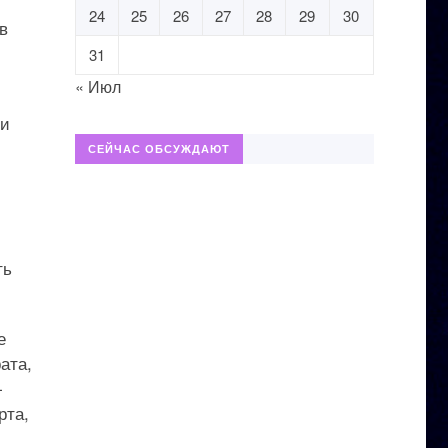
24
25
26
27
28
29
30
в
31
« Июл
ии
СЕЙЧАС ОБСУЖДАЮТ
ть
е
ата,
—
рта,