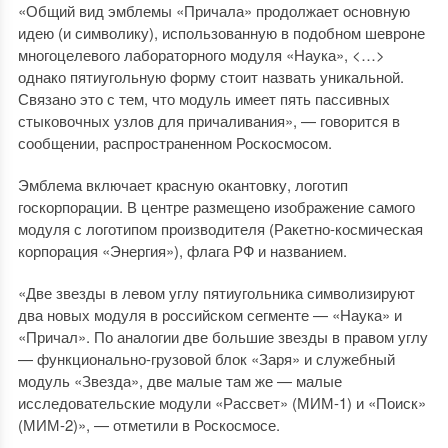
«Общий вид эмблемы «Причала» продолжает основную
идею (и символику), использованную в подобном шевроне
многоцелевого лабораторного модуля «Наука», <…>
однако пятиугольную форму стоит назвать уникальной.
Связано это с тем, что модуль имеет пять пассивных
стыковочных узлов для причаливания», — говорится в
сообщении, распространенном Роскосмосом.
Эмблема включает красную окантовку, логотип
госкорпорации. В центре размещено изображение самого
модуля с логотипом производителя (Ракетно-космическая
корпорация «Энергия»), флага РФ и названием.
«Две звезды в левом углу пятиугольника символизируют
два новых модуля в российском сегменте — «Наука» и
«Причал». По аналогии две большие звезды в правом углу
— функционально-грузовой блок «Заря» и служебный
модуль «Звезда», две малые там же — малые
исследовательские модули «Рассвет» (МИМ-1) и «Поиск»
(МИМ-2)», — отметили в Роскосмосе.