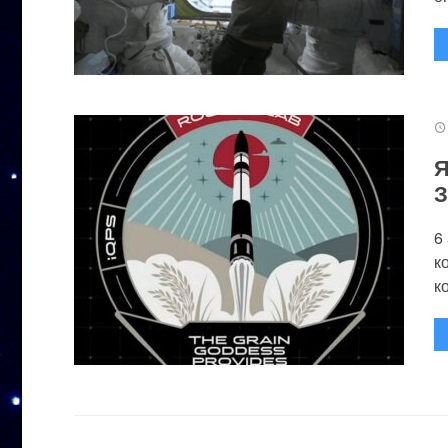
Я
З
6
к
к