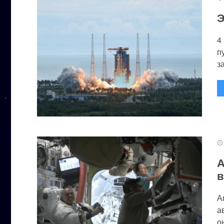
Э
4
п
за
А
в
А
а
он