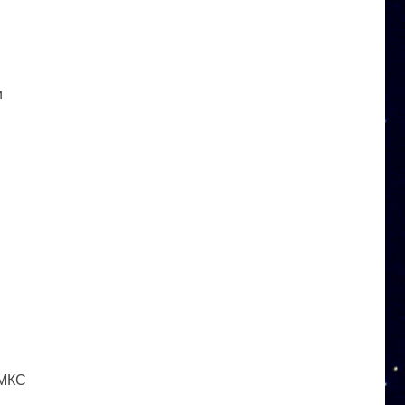
и
 МКС