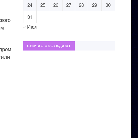
24
25
26
27
28
29
30
31
кого
« Июл
им
СЕЙЧАС ОБСУЖДАЮТ
одром
тили