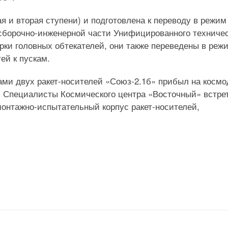
ая и вторая ступени) и подготовлена к переводу в режим
 сборочно-инженерной части Унифицированного техничес
орки головных обтекателей, они также переведены в реж
ей к пускам.
ми двух ракет-носителей «Союз-2.1б» прибыл на косм
да. Специалисты Космического центра «Восточный» встре
 монтажно-испытательный корпус ракет-носителей,