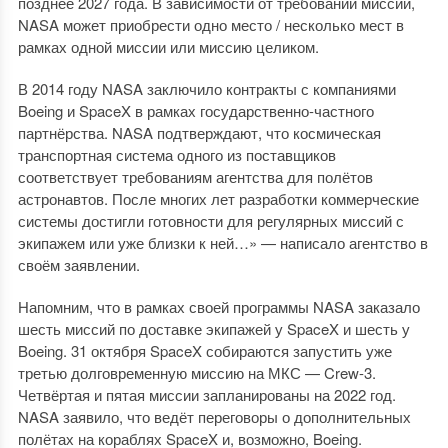
позднее 2027 года. В зависимости от требований миссий,
NASA может приобрести одно место / несколько мест в
рамках одной миссии или миссию целиком.
В 2014 году NASA заключило контракты с компаниями
Boeing и SpaceX в рамках государственно-частного
партнёрства. NASA подтверждают, что космическая
транспортная система одного из поставщиков
соответствует требованиям агентства для полётов
астронавтов. После многих лет разработки коммерческие
системы достигли готовности для регулярных миссий с
экипажем или уже близки к ней…» — написало агентство в
своём заявлении.
Напомним, что в рамках своей программы NASA заказало
шесть миссий по доставке экипажей у SpaceX и шесть у
Boeing. 31 октября SpaceX собираются запустить уже
третью долговременную миссию на МКС — Crew-3.
Четвёртая и пятая миссии запланированы на 2022 год.
NASA заявило, что ведёт переговоры о дополнительных
полётах на кораблях SpaceX и, возможно, Boeing.