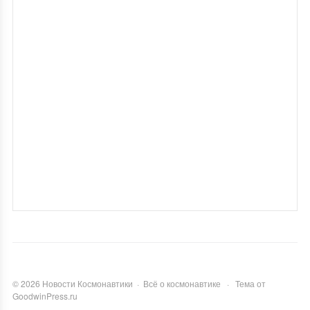
©
2026
Новости Космонавтики
·
Всё о космонавтике
·
Тема от
GoodwinPress.ru