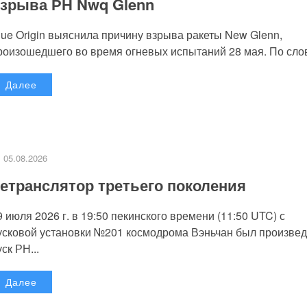
зрыва РН Nwq Glenn
lue Origin выяснила причину взрыва ракеты New Glenn,
роизошедшего во время огневых испытаний 28 мая. По слов
Далее
05.08.2026
етранслятор третьего поколения
9 июля 2026 г. в 19:50 пекинского времени (11:50 UTC) с
усковой установки №201 космодрома Вэньчан был произве
уск РН...
Далее