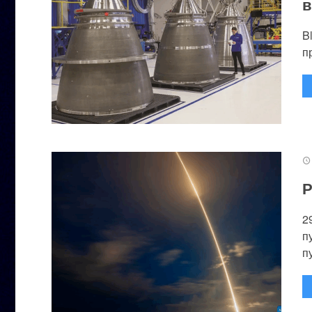
в
B
п
Р
2
п
п