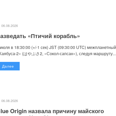
06.08.2026
азведать «Птичий корабль»
 июля в 18:30:00 (+/-1 сек) JST (09:30:00 UTC) межпланетный
Хаябуса-2» (はやぶさ2, «Сокол-сапсан»), следуя маршруту...
Далее
06.08.2026
lue Origin назвала причину майского