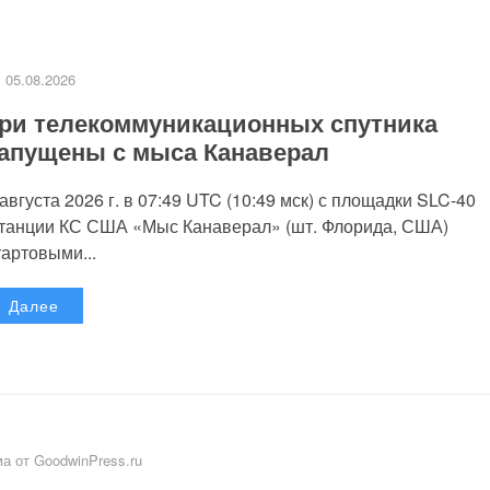
05.08.2026
ри телекоммуникационных спутника
апущены с мыса Канаверал
 августа 2026 г. в 07:49 UTC (10:49 мск) с площадки SLC-40
танции КС США «Мыс Канаверал» (шт. Флорида, США)
тартовыми...
Далее
а от GoodwinPress.ru