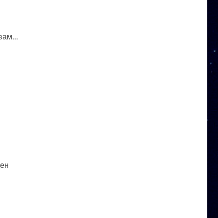
ам...
ден