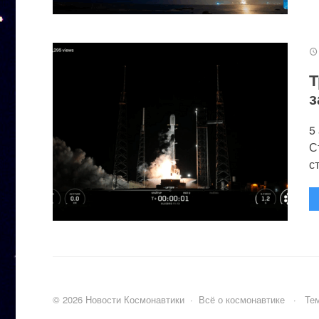
Т
з
5
С
с
©
2026
Новости Космонавтики
·
Всё о космонавтике
·
Тем