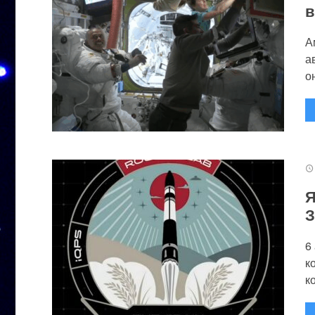
в
А
а
он
Я
З
6
к
к