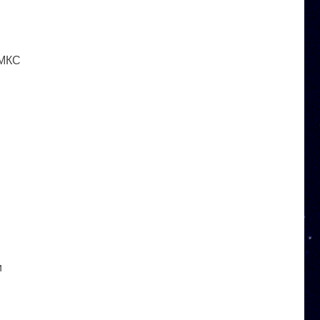
 МКС
и