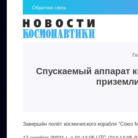
Обратная связь
Гл
Спускаемый аппарат к
приземли
Завершён полёт космического корабля “Союз М
17 октября 20021 г. в 01:14:05 UTC (014:14:0