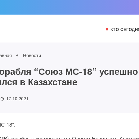
КТО СЕГОДН
авная
Новости
орабля “Союз МС-18” успешно
лся в Казахстане
17.10.2021
С-18”.
5 ДМВ) корабль с космонавтами Олегом Новицким, Климом