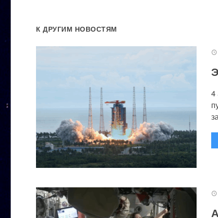
К ДРУГИМ НОВОСТЯМ
Э
4
п
за
А