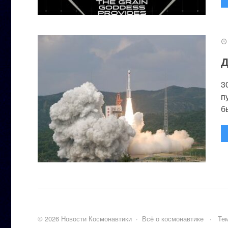
Д
3
п
бы
©
2026
Новости Космонавтики
·
Всё о космонавтике
·
Тем