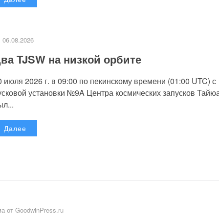
06.08.2026
ва TJSW на низкой орбите
0 июля 2026 г. в 09:00 по пекинскому времени (01:00 UTC) с
усковой установки №9A Центра космических запусков Тайю
л...
Далее
а от GoodwinPress.ru