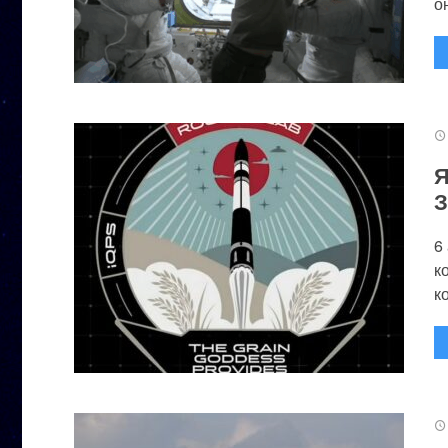
он
Я
З
6
к
к