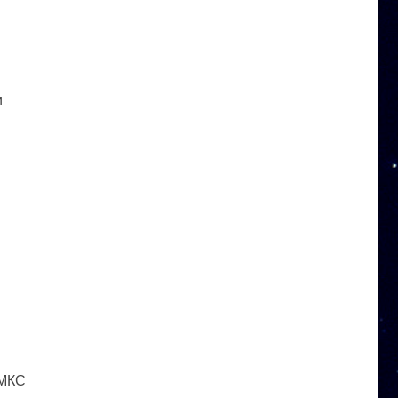
и
 МКС