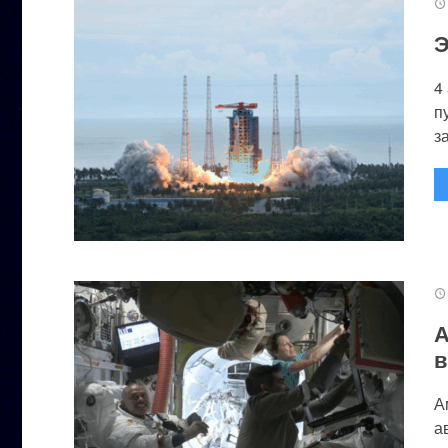
Э
4
п
за
А
в
А
а