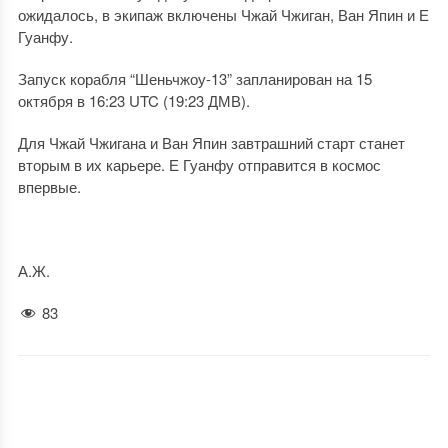
ожидалось, в экипаж включены Чжай Чжиган, Ван Япин и Е
Гуанфу.
Запуск корабля “Шеньчжоу-13” запланирован на 15
октября в 16:23 UTC (19:23 ДМВ).
Для Чжай Чжигана и Ван Япин завтрашний старт станет
вторым в их карьере. Е Гуанфу отправится в космос
впервые.
А.Ж.
83