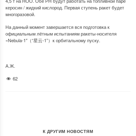
4,5 т на НОО. Обе РН будут работать на топливной паре
керосин / жидкий кислород. Первая ступень ракет будет
многоразовой.
На данный момент завершается вся подготовка к
официальным лётным испытаниям ракеты-носителя
«Nebula-1″（“星云-1”）к орбитальному пуску.
А.Ж.
62
К ДРУГИМ НОВОСТЯМ