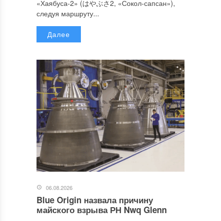
«Хаябуса-2» (はやぶさ2, «Сокол-сапсан»),
следуя маршруту...
Далее
06.08.2026
Blue Origin назвала причину
майского взрыва РН Nwq Glenn