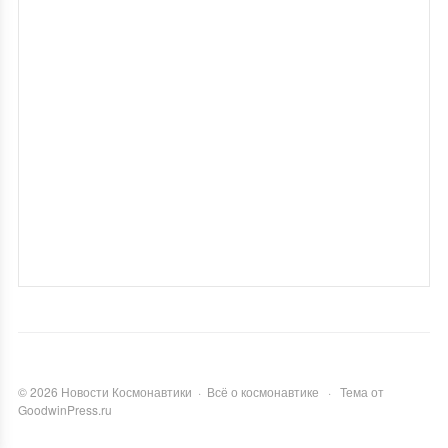
©
2026
Новости Космонавтики
·
Всё о космонавтике
·
Тема от
GoodwinPress.ru