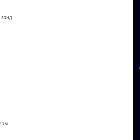
 зонд
ам...