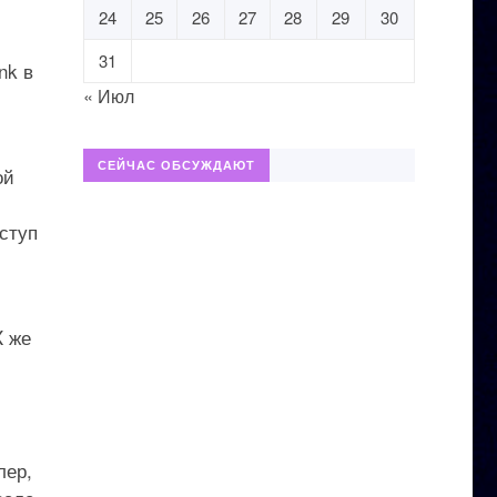
24
25
26
27
28
29
30
31
nk в
« Июл
СЕЙЧАС ОБСУЖДАЮТ
ой
ступ
X же
лер,