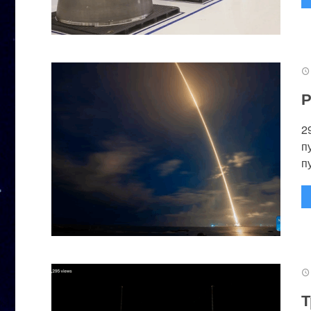
Р
2
п
п
Т