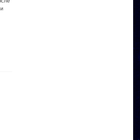
осле
зи