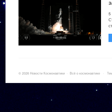
з
5
С
с
©
2026
Новости Космонавтики
·
Всё о космонавтике
·
Тем