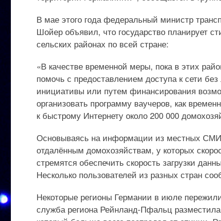
В мае этого года федеральный министр тран
Шойер объявил, что государство планирует ст
сельских районах по всей стране:
«В качестве временной меры, пока в этих рай
помочь с предоставлением доступа к сети бе
инициативы или путем финансирования возмож
организовать программу ваучеров, как време
к быстрому Интернету около 200 000 домохозя
Основываясь на информации из местных СМИ,
отдалённым домохозяйствам, у которых скорос
стремятся обеспечить скорость загрузки данных 
Несколько пользователей из разных стран соо
Некоторые регионы Германии в июле пережили
служба региона Рейнланд-Пфальц разместила а