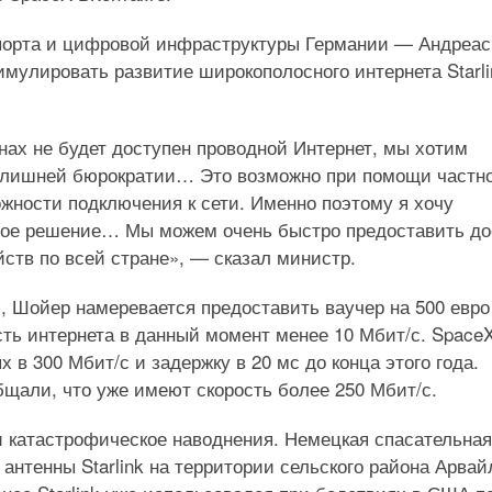
спорта и цифровой инфраструктуры Германии — Андреас
имулировать развитие широкополосного интернета Starli
онах не будет доступен проводной Интернет, мы хотим
з лишней бюрократии… Это возможно при помощи частн
ности подключения к сети. Именно поэтому я хочу
нное решение… Мы можем очень быстро предоставить до
йств по всей стране», — сказал министр.
 Шойер намеревается предоставить ваучер на 500 евро
ть интернета в данный момент менее 10 Мбит/с. Space
в 300 Мбит/с и задержку в ​​20 мс до конца этого года.
бщали, что уже имеют скорость более 250 Мбит/с.
 катастрофическое наводнения. Немецкая спасательная
нтенны Starlink на территории сельского района Арвай