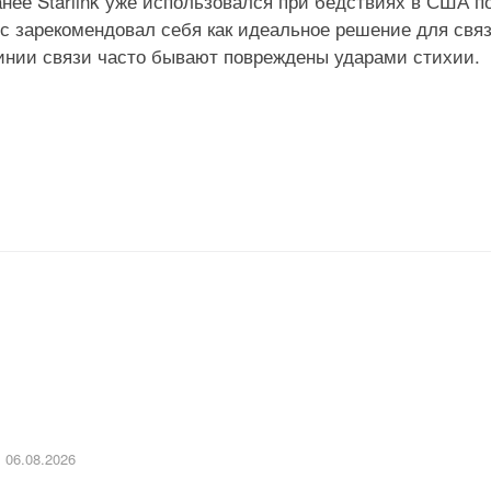
анее Starlink уже использовался при бедствиях в США п
с зарекомендовал себя как идеальное решение для свя
линии связи часто бывают повреждены ударами стихии.
06.08.2026