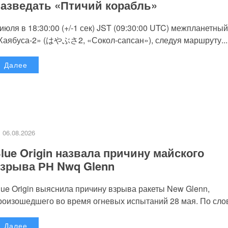
азведать «Птичий корабль»
 июля в 18:30:00 (+/-1 сек) JST (09:30:00 UTC) межпланетный
Хаябуса-2» (はやぶさ2, «Сокол-сапсан»), следуя маршруту...
Далее
06.08.2026
lue Origin назвала причину майского
зрыва РН Nwq Glenn
lue Origin выяснила причину взрыва ракеты New Glenn,
роизошедшего во время огневых испытаний 28 мая. По слов
Далее