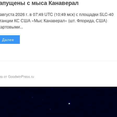
апущены с мыса Канаверал
 августа 2026 г. в 07:49 UTC (10:49 мск) с площадки SLC-40
танции КС США «Мыс Канаверал» (шт. Флорида, США)
тартовыми...
Далее
а от GoodwinPress.ru