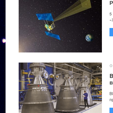
Р
5
«
B
в
B
п