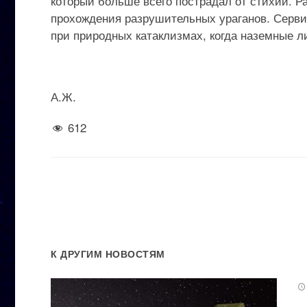
который больше всего пострадал от стихии. Р
прохождения разрушительных ураганов. Серви
при природных катаклизмах, когда наземные 
А.Ж.
612
К ДРУГИМ НОВОСТЯМ