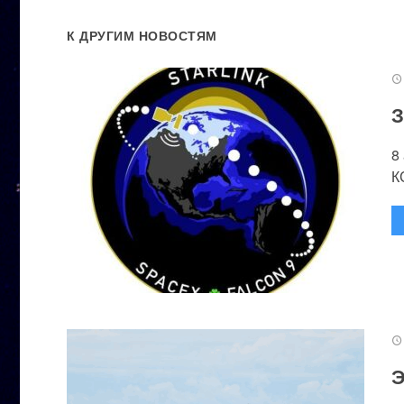
К ДРУГИМ НОВОСТЯМ
З
8
К
Э