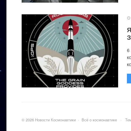
Я
З
6
к
к
©
2026
Новости Космонавтики
·
Всё о космонавтике
·
Тем