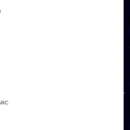
и
 МКС