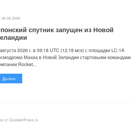
06.08.2026
понский спутник запущен из Новой
еландии
 августа 2026 г. в 09:18 UTC (12:18 мск) с площадки LC-1A
осмодрома Махиа в Новой Зеландии стартовыми командам
омпании Rocket...
Далее
а от GoodwinPress.ru