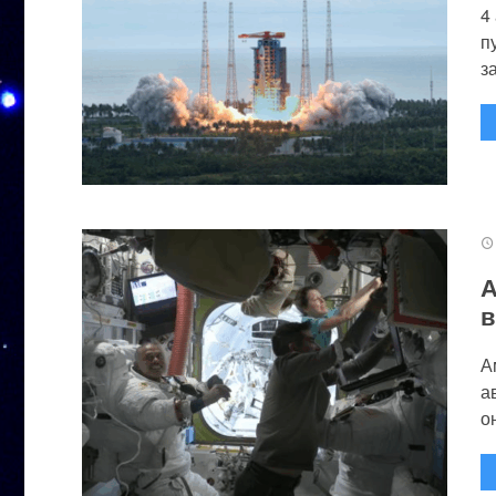
4
п
за
А
в
А
а
он