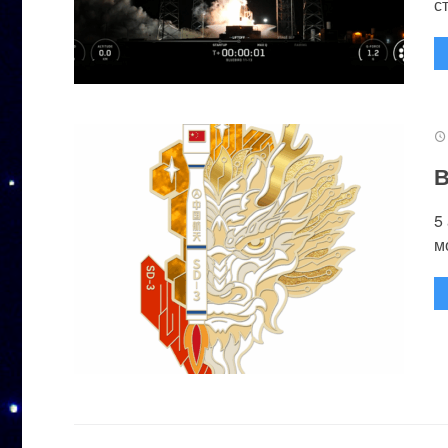
с
В
5
м