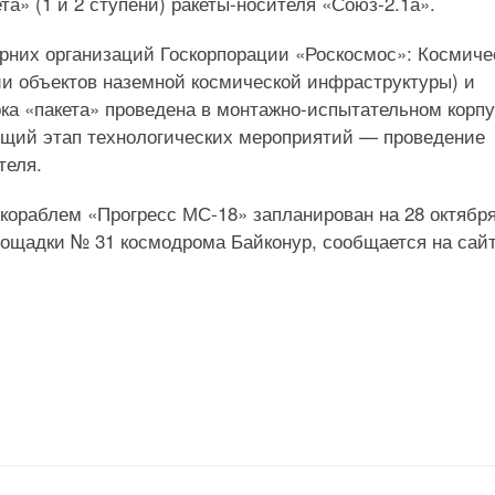
а» (1 и 2 ступени) ракеты-носителя «Союз-2.1а».
них организаций Госкорпорации «Роскосмос»: Космиче
и объектов наземной космической инфраструктуры) и
рка «пакета» проведена в монтажно-испытательном корп
щий этап технологических мероприятий — проведение
теля.
 кораблем «Прогресс МС-18» запланирован на 28 октябр
площадки № 31 космодрома Байконур, сообщается на сай