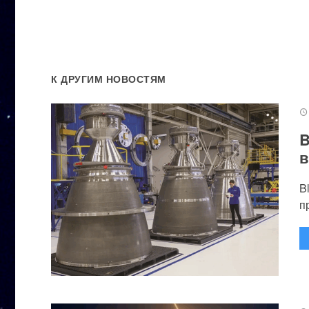
К ДРУГИМ НОВОСТЯМ
B
в
B
п