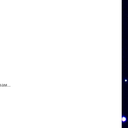
ам...