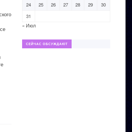
24
25
26
27
28
29
30
ского
31
« Июл
усе
СЕЙЧАС ОБСУЖДАЮТ
я
те