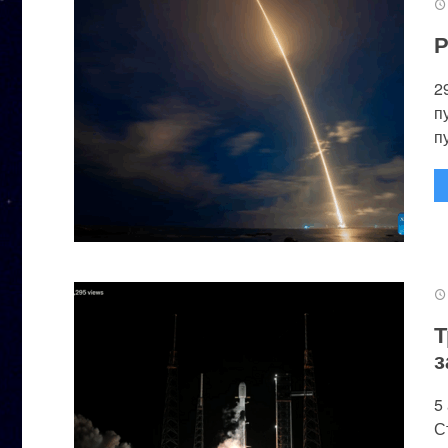
Р
2
п
п
Т
з
5
С