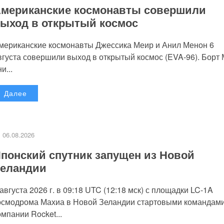
мериканские космонавты совершили
ыход в открытый космос
мериканские космонавты Джессика Меир и Анил Менон 6
вгуста совершили выход в открытый космос (EVA-96). Борт
и...
Далее
06.08.2026
понский спутник запущен из Новой
еландии
 августа 2026 г. в 09:18 UTC (12:18 мск) с площадки LC-1A
осмодрома Махиа в Новой Зеландии стартовыми командам
омпании Rocket...