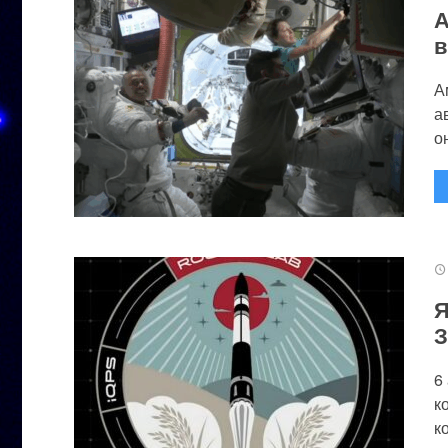
А
в
А
а
он
Я
З
6
к
к