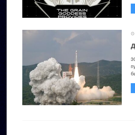
Д
3
п
бы