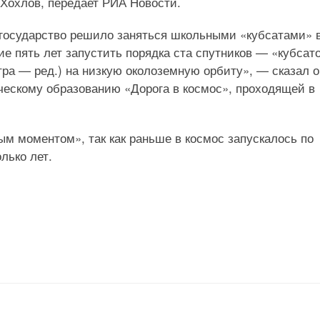
 Хохлов, передает РИА Новости.
то государство решило заняться школьными «кубсатами» 
е пять лет запустить порядка ста спутников — «кубсат
тра — ред.) на низкую околоземную орбиту», — сказал о
ескому образованию «Дорога в космос», проходящей в
ым моментом», так как раньше в космос запускалось по
лько лет.