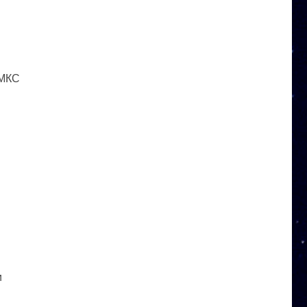
 МКС
и