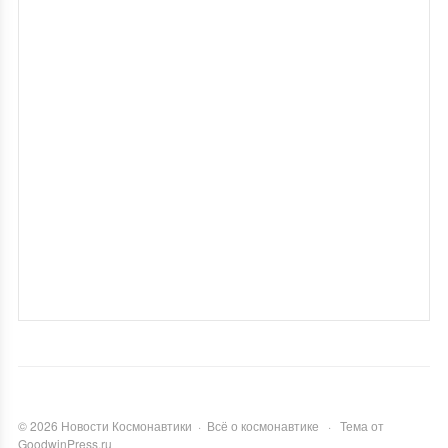
©
2026
Новости Космонавтики
·
Всё о космонавтике
·
Тема от
GoodwinPress.ru