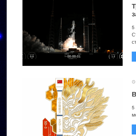
Т
з
5
С
с
В
5
м