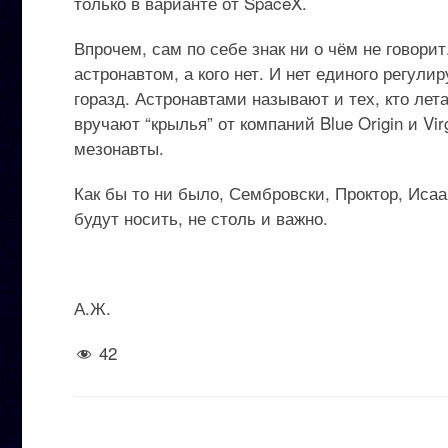
только в варианте от SpaceX.
Впрочем, сам по себе знак ни о чём не говорит
астронавтом, а кого нет. И нет единого регули
горазд. Астронавтами называют и тех, кто ле
вручают “крылья” от компаний Blue Origin и Vi
мезонавты.
Как бы то ни было, Сембровски, Проктор, Исаа
будут носить, не столь и важно.
А.Ж.
42