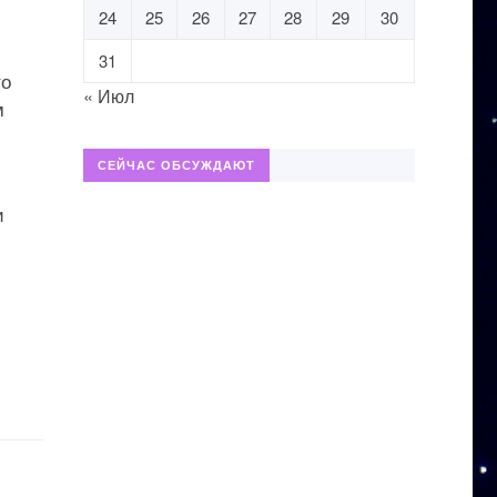
24
25
26
27
28
29
30
31
то
« Июл
м
СЕЙЧАС ОБСУЖДАЮТ
и