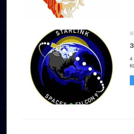
З
4
К