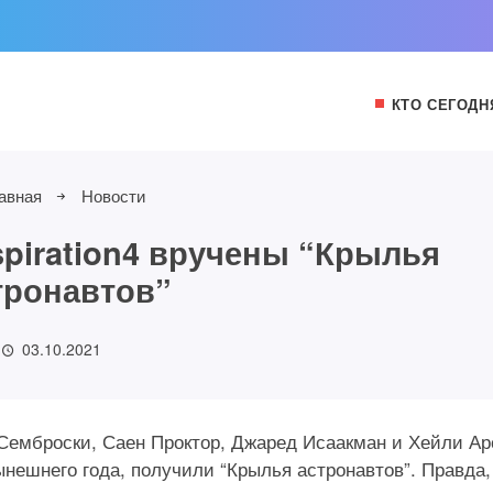
КТО СЕГОДН
авная
Новости
spiration4 вручены “Крылья
тронавтов”
03.10.2021
с Семброски, Саен Проктор, Джаред Исаакман и Хейли Ар
нешнего года, получили “Крылья астронавтов”. Правда,