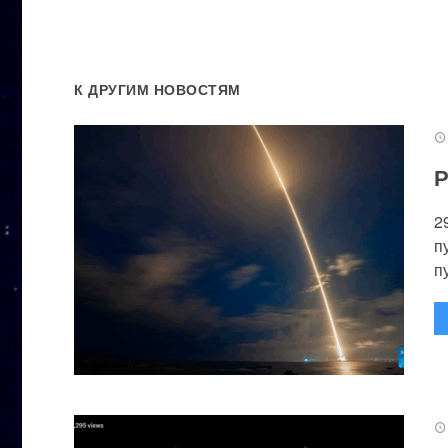
К ДРУГИМ НОВОСТЯМ
Р
2
п
п