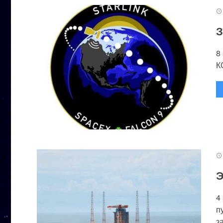
З
8
К
Э
4
п
за