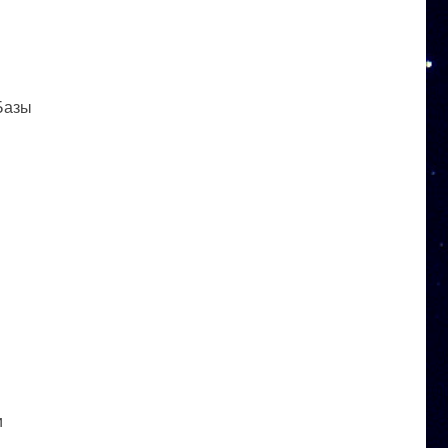
 Базы
и