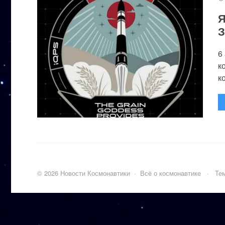
Я
З
6
к
к
©
2026
Новости Космонавтики
·
Всё о космонавтике
·
Тем