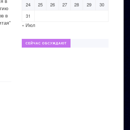
я в
24
25
26
27
28
29
30
огию
ов в
31
итая”
« Июл
СЕЙЧАС ОБСУЖДАЮТ