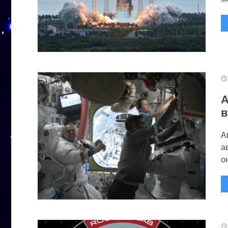
А
в
А
а
он