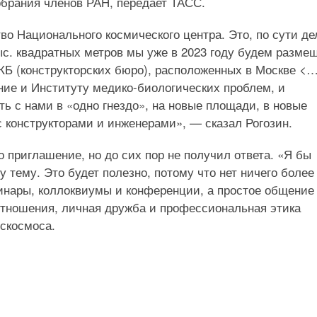
обрания членов РАН, передает ТАСС.
о Национального космического центра. Это, по сути де
тыс. квадратных метров мы уже в 2023 году будем разме
КБ (конструкторских бюро), расположенных в Москве <
ние и Институту медико-биологических проблем, и
ь с нами в «одно гнездо», на новые площади, в новые
с конструкторами и инженерами», — сказал Рогозин.
 приглашение, но до сих пор не получил ответа. «Я бы
у тему. Это будет полезно, потому что нет ничего более
инары, коллоквиумы и конференции, а простое общение
 отношения, личная дружба и профессиональная этика
оскосмоса.