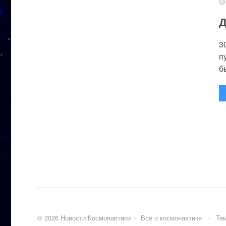
Д
3
п
бы
©
2026
Новости Космонавтики
·
Всё о космонавтике
·
Тем