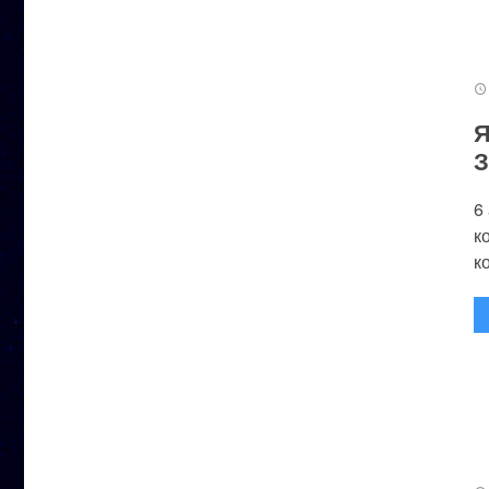
Я
З
6
к
к