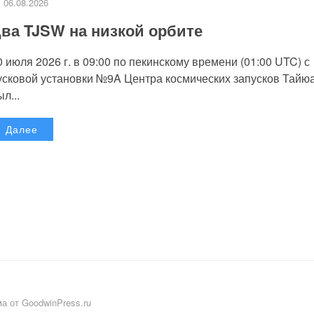
06.08.2026
ва TJSW на низкой орбите
0 июля 2026 г. в 09:00 по пекинскому времени (01:00 UTC) с
усковой установки №9A Центра космических запусков Тайю
л...
Далее
а от GoodwinPress.ru