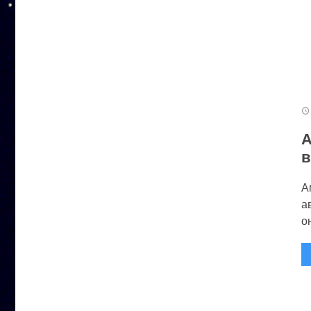
А
в
А
а
он