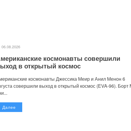
06.08.2026
мериканские космонавты совершили
ыход в открытый космос
мериканские космонавты Джессика Меир и Анил Менон 6
вгуста совершили выход в открытый космос (EVA-96). Борт
и...
Далее