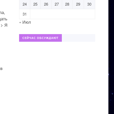
24
25
26
27
28
29
30
ла,
31
щать
« Июл
…> Я
СЕЙЧАС ОБСУЖДАЮТ
 в