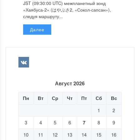
JST (09:30:00 UTC) межпланетный зонд
«Хаябуса-2» (はやぶさ2, «Сокол-сапсан»),
следуя маршруту...
Далее
Август 2026
Пн
Вт
Ср
Чт
Пт
Сб
Вс
1
2
3
4
5
6
7
8
9
10
11
12
13
14
15
16