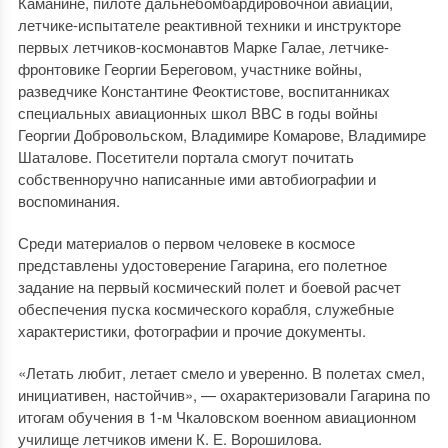
Каманине, пилоте дальнебомбардировочной авиации,
летчике-испытателе реактивной техники и инструкторе
первых летчиков-космонавтов Марке Галае, летчике-
фронтовике Георгии Береговом, участнике войны,
разведчике Константине Феоктистове, воспитанниках
специальных авиационных школ ВВС в годы войны
Георгии Добровольском, Владимире Комарове, Владимире
Шаталове. Посетители портала смогут почитать
собственноручно написанные ими автобиографии и
воспоминания.
Среди материалов о первом человеке в космосе
представлены удостоверение Гагарина, его полетное
задание на первый космический полет и боевой расчет
обеспечения пуска космического корабля, служебные
характеристики, фотографии и прочие документы.
«Летать любит, летает смело и уверенно. В полетах смел,
инициативен, настойчив», — охарактеризовали Гагарина по
итогам обучения в 1-м Чкаловском военном авиационном
училище летчиков имени К. Е. Ворошилова.