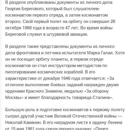
В разделе опубликованы документы из личного дела
Георгия Берегового, который был слушателем-
космонавтом первого отряда, а затем космонавтом
второго. Свой первый полет на орбиту он совершил 26
октября 1968 года в возрасте 47 лет. Во время войны
Береговой служил в штурмовой авиации.
В разделе также представлены документы из личного
дела фронтовика и летчика-испытателя Марка Галая. Хотя
он не посещал орбиту планеты, в первом отряде
космонавтов он стал инструктором-методистом по
пилотированию космических кораблей. В его
характеристике от декабря 1946 года отмечается: «За
отличное выполнение боевых заданий награжден двумя
орденами Красного Знамени, медалью «За оборону
Москвы» и имеет благодарность товарища Сталина».
Большую роль в подготовке космонавтов к первому полету
сыграл другой участник Великой Отечественной войны —
Николай Каманин. В его наградном листе к ордену Ленина
от 15 мая 1961 года среди прочего указано: «Перед