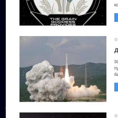
к
Д
3
п
бы