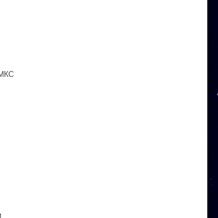
 МКС
и