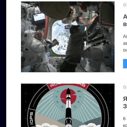
А
в
А
а
он
Я
З
6
к