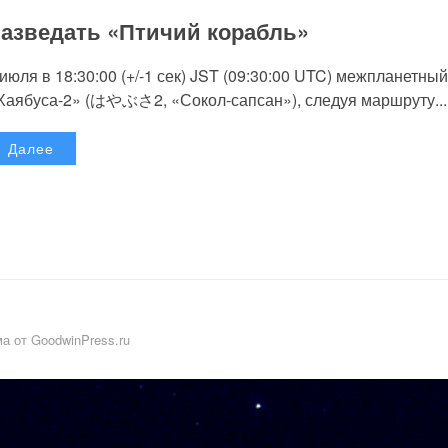
азведать «Птичий корабль»
 июля в 18:30:00 (+/-1 сек) JST (09:30:00 UTC) межпланетный
Хаябуса-2» (はやぶさ2, «Сокол-сапсан»), следуя маршруту...
Далее
а от GoodwinPress.ru