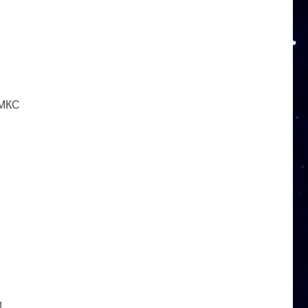
 МКС
и