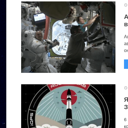
А
в
А
а
он
Я
З
6
к