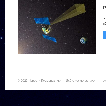
Р
5
«
©
2026
Новости Космонавтики
·
Всё о космонавтике
·
Тем