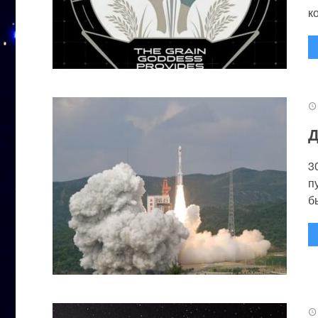
к
Д
3
п
бы