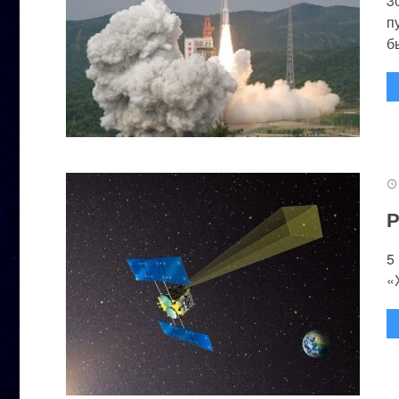
3
п
бы
Р
5
«