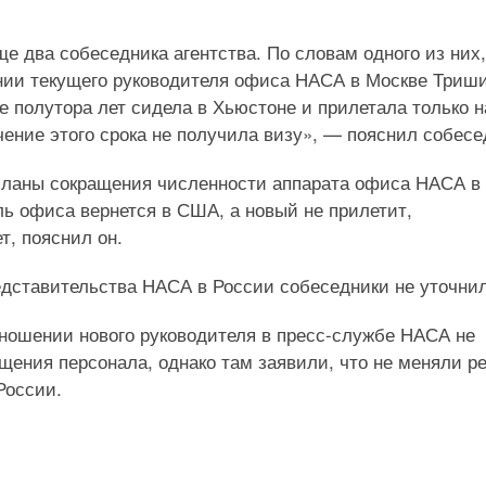
 два собеседника агентства. По словам одного из них,
нии текущего руководителя офиса НАСА в Москве Триш
е полутора лет сидела в Хьюстоне и прилетала только н
ечение этого срока не получила визу», — пояснил собесе
 планы сокращения численности аппарата офиса НАСА в
ь офиса вернется в США, а новый не прилетит,
т, пояснил он.
едставительства НАСА в России собеседники не уточни
ношении нового руководителя в пресс-службе НАСА не
ащения персонала, однако там заявили, что не меняли 
России.