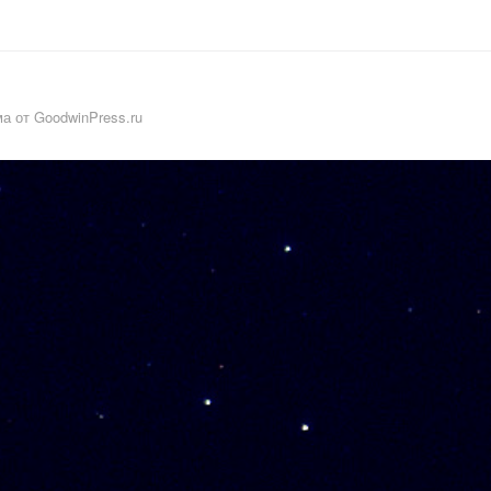
а от GoodwinPress.ru