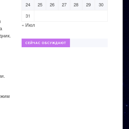
24
25
26
27
28
29
30
31
и
« Июл
а
дник.
СЕЙЧАС ОБСУЖДАЮТ
ли.
режим