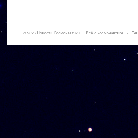
©
2026
Новости Космонавтики
·
Всё о космонавтике
·
Тем