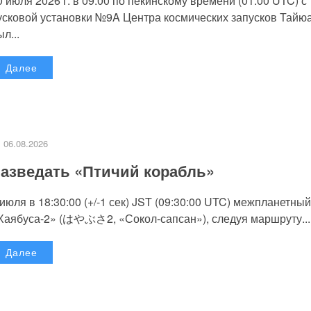
0 июля 2026 г. в 09:00 по пекинскому времени (01:00 UTC) с
усковой установки №9A Центра космических запусков Тайю
л...
Далее
06.08.2026
азведать «Птичий корабль»
 июля в 18:30:00 (+/-1 сек) JST (09:30:00 UTC) межпланетный
Хаябуса-2» (はやぶさ2, «Сокол-сапсан»), следуя маршруту...
Далее