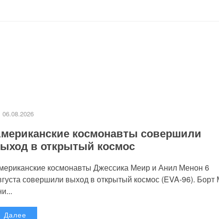
06.08.2026
мериканские космонавты совершили
ыход в открытый космос
мериканские космонавты Джессика Меир и Анил Менон 6
вгуста совершили выход в открытый космос (EVA-96). Борт
и...
Далее