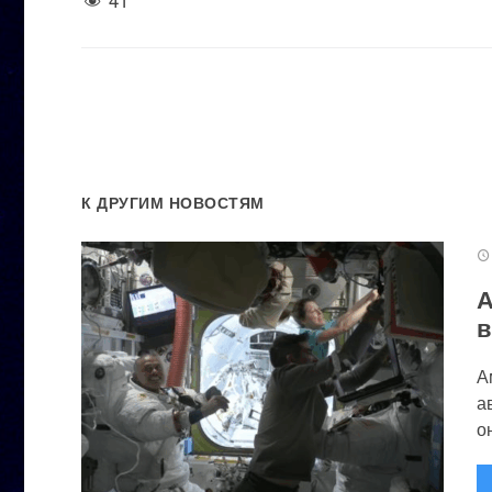
К ДРУГИМ НОВОСТЯМ
А
в
А
а
он