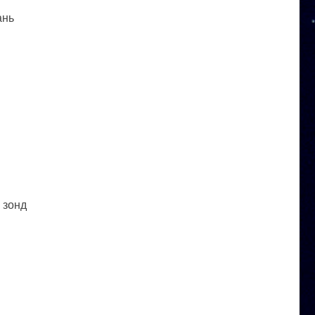
ань
 зонд