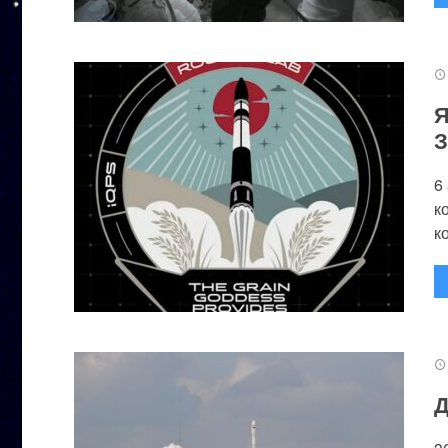
Я
З
6
к
к
Д