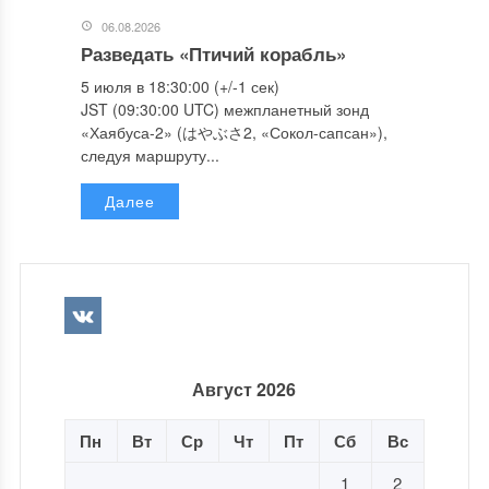
06.08.2026
Разведать «Птичий корабль»
5 июля в 18:30:00 (+/-1 сек)
JST (09:30:00 UTC) межпланетный зонд
«Хаябуса-2» (はやぶさ2, «Сокол-сапсан»),
следуя маршруту...
Далее
Август 2026
Пн
Вт
Ср
Чт
Пт
Сб
Вс
1
2