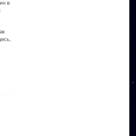
ин в
с
ак
десь,