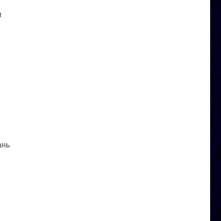
и
ань