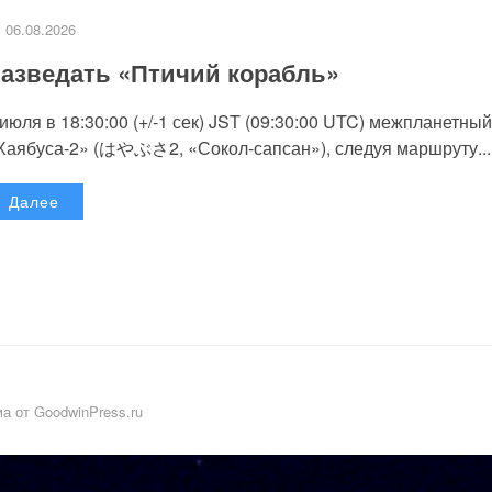
06.08.2026
азведать «Птичий корабль»
 июля в 18:30:00 (+/-1 сек) JST (09:30:00 UTC) межпланетный
Хаябуса-2» (はやぶさ2, «Сокол-сапсан»), следуя маршруту...
Далее
а от GoodwinPress.ru