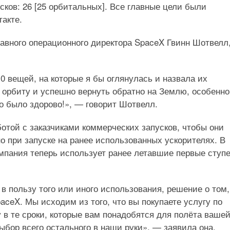
сков: 26 [25 орбитальных]. Все главные цели были
такте.
лавного операционного директора SpaceX Гвинн Шотвелл
10 вещей, на которые я бы оглянулась и назвала их
 орбиту и успешно вернуть обратно на Землю, особенно
то было здорово!», — говорит Шотвелл.
отой с заказчиками коммерческих запусков, чтобы они
о при запуске на ранее использованных ускорителях. В
пания теперь использует ранее летавшие первые ступ
в пользу того или иного использования, решение о том,
paceX. Мы исходим из того, что вы покупаете услугу по
 в те сроки, которые вам понадобятся для полёта ваше
выбор всего остального в наши руки», — заявила она.