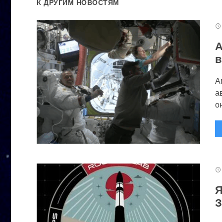
К ДРУГИМ НОВОСТЯМ
А
в
А
а
он
Я
З