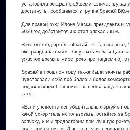
установила рекорд по общему количеству запу
достигнуты, сообщается в группе SpaceX ВКон
Для правой руки Илона Маска, президента и г
2020 год действительно стал эпохальным.
«Это был год ярких событий. Есть, наверное, 
экстраординарными. Запустить Боба и Дага на
ужасное время в мире [речь про пандемию], э
SpaceX в прошлом году также были заняты раб
чувствовали себя всё более и более комфортн
подавляющем большинстве своих запусков ком
ракет.
«Если у клиента нет убедительных аргументов 
какой ускоритель использовать, остаётся за S
запуску, и мы предоставим вам лучшую ракету
полезной нагрузки. И вы., по сути, передаёте 