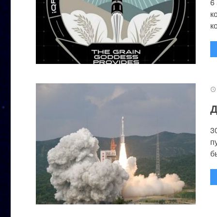
6
к
к
Д
3
п
бы