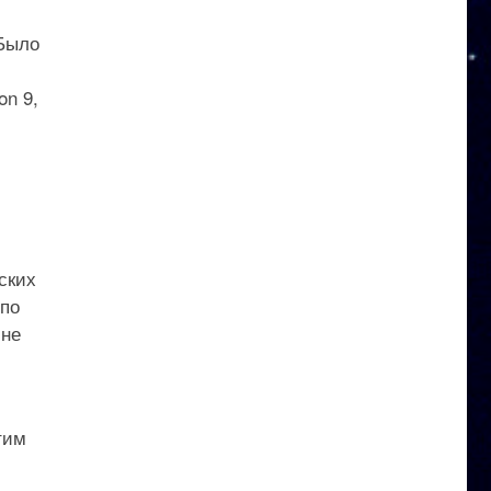
«Было
on 9,
ских
 по
 не
тим