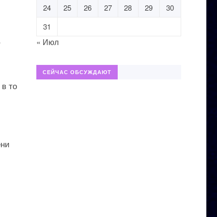
24
25
26
27
28
29
30
31
,
« Июл
СЕЙЧАС ОБСУЖДАЮТ
 в то
ени
й