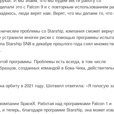
уках. И мы знаем, что мы будем вести работу со
делали это с Falcon 9 и с повторным использованием ра
 надеюсь, люди верят нам. Верят, что мы делаем то, что
хнические проблемы со Starship, компания сможет верну
уже устранили многие риски с помощью программы испыт
ипа Starship SN8 в декабре прошлого года снял множеств
.
той программы. Проблемы есть всегда, в том числе
бразцов, созданных командой в Бока-Чика, действитель
 на орбиту в 2021 году, Шотвелл ответила: «Я голосую з
 компании SpaceX. Работая над программами Falcon 1 и
 и теперь, благодаря программе Starship, она может изв