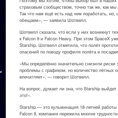
Поэтому мы хотим, чтобы выбор был в наших р
страховым сообществом, точно так же, как мы 
Так что нам ещё есть над чем поработать, но,
обещаем», — заявила Шотвелл.
Шотвелл сказала, что если у них возникнут те
к Falcon 9 и Falcon Heavy. При этом SpaceX 
Starship. Шотвелл отметила, что полёт протот
опасений по поводу профиля полёта и посадки
«Мы определённо значительно снизили риски э
проблемы с графиком, но количество лётных о
впечатляет», — говорит Шотвелл.
На вопрос, думает ли она, что Starship выйдет
это!».
Starship — это кульминация 18-летней работы
Falcon 9, компания пережила многие трудности,