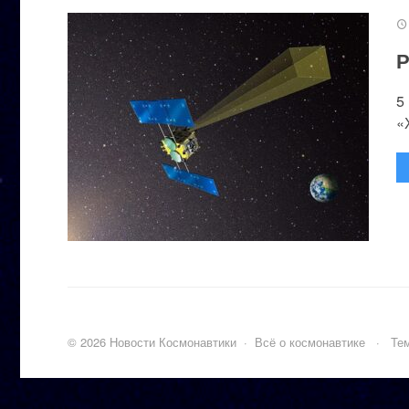
Р
5
«
©
2026
Новости Космонавтики
·
Всё о космонавтике
·
Тем