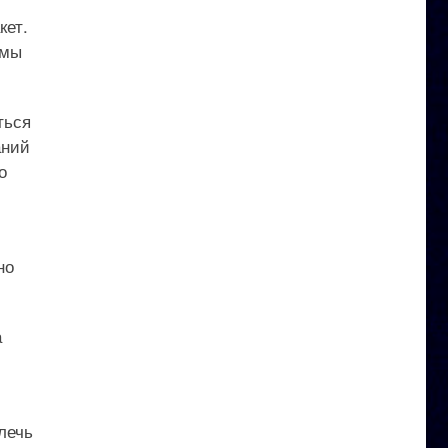
кет.
 мы
ться
аний
о
но
а
лечь