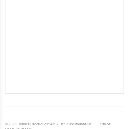
©
2026
Новости Космонавтики
·
Всё о космонавтике
·
Тема от
GoodwinPress.ru