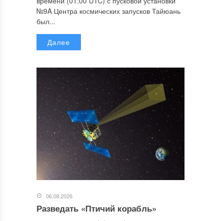
времени (01:00 UTC) с пусковой установки
№9A Центра космических запусков Тайюань
был...
Далее
06.08.2026
Разведать «Птичий корабль»