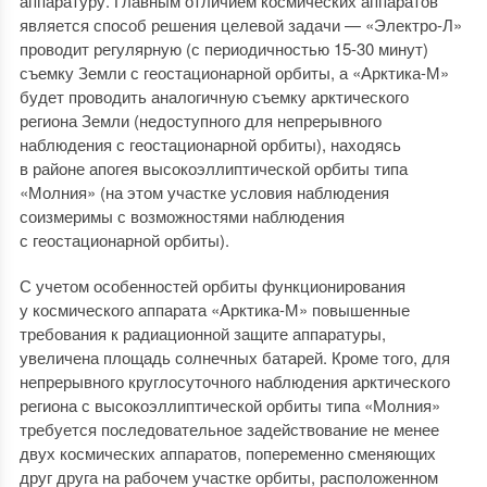
аппаратуру. Главным отличием космических аппаратов
является способ решения целевой задачи — «Электро-Л»
проводит регулярную (с периодичностью 15-30 минут)
съемку Земли с геостационарной орбиты, а «Арктика-М»
будет проводить аналогичную съемку арктического
региона Земли (недоступного для непрерывного
наблюдения с геостационарной орбиты), находясь
в районе апогея высокоэллиптической орбиты типа
«Молния» (на этом участке условия наблюдения
соизмеримы с возможностями наблюдения
с геостационарной орбиты).
С учетом особенностей орбиты функционирования
у космического аппарата «Арктика-М» повышенные
требования к радиационной защите аппаратуры,
увеличена площадь солнечных батарей. Кроме того, для
непрерывного круглосуточного наблюдения арктического
региона с высокоэллиптической орбиты типа «Молния»
требуется последовательное задействование не менее
двух космических аппаратов, попеременно сменяющих
друг друга на рабочем участке орбиты, расположенном