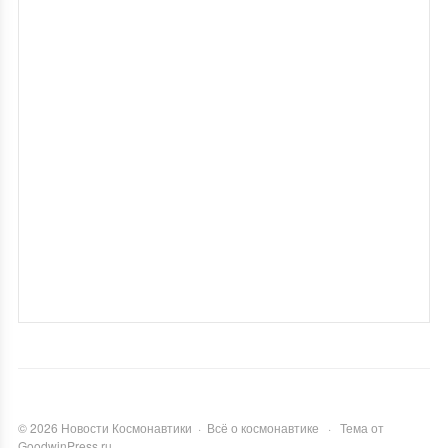
©
2026
Новости Космонавтики
·
Всё о космонавтике
·
Тема от
GoodwinPress.ru