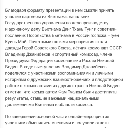
Благодаря формату презентации в нем смогли принять
участие партнеры из Вьетнама: начальник
Государственного управления по делопроизводству
и архивному делу Вьетнама Данг Тхань Тунг и советник-
посланник Посольства Вьетнама в России госпожа Нгуен
Куинь Май. Почетными гостями мероприятия стали
дважды Герой Советского Союза, лётчик-космонавт СССР
Владимир Джанибеков и спортивный комиссар, члена
Президиума Федерации космонавтики России Николай
Бодин. В ходе выступления Владимир Джанибеков
поделился с участниками воспоминаниями и личными
историями о дружеских взаимоотношениях и плодотворной
работе с космонавтами из других стран, а Николай Бодин
отметил, что космонавтом Фам Туаном были достигнуты
результаты, ставшие важными национальными
достижениями Вьетнама в области космоса.
По завершении основной части онлайн-мероприятия
участники обменялись мнениями и получили ответы