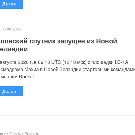
Далее
06.08.2026
понский спутник запущен из Новой
еландии
 августа 2026 г. в 09:18 UTC (12:18 мск) с площадки LC-1A
осмодрома Махиа в Новой Зеландии стартовыми командам
омпании Rocket...
Далее
а от GoodwinPress.ru