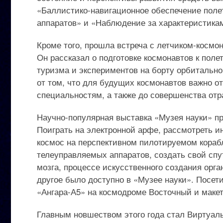
«Баллистико-навигационное обеспечение поле
аппаратов» и «Наблюдение за характеристика
Кроме того, прошла встреча с летчиком-космо
Он рассказал о подготовке космонавтов к поле
туризма и экспериментов на борту орбитальн
от том, что для будущих космонавтов важно о
специальностям, а также до совершенства от
Научно-популярная выставка «Музея науки» п
Поиграть на электронной арфе, рассмотреть и
космос на перспективном пилотируемом корабл
телеуправляемых аппаратов, создать свой спут
мозга, процессе искусственного создания орга
другое было доступно в «Музее науки». Посети
«Ангара-А5» на космодроме Восточный и макет
Главным новшеством этого года стал Виртуал