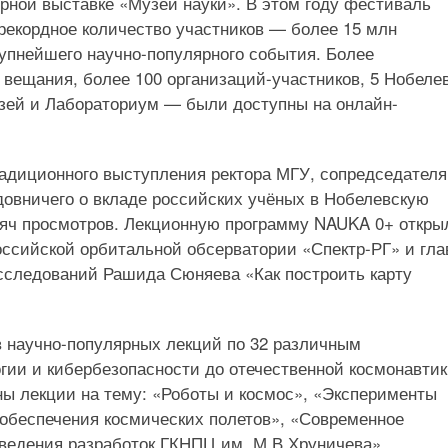
рной выставке «Музей науки». В этом году фестиваль
рекордное количество участников — более 15 млн
рупнейшего научно-популярного события. Более
о вещания, более 100 организаций-участников, 5 Нобеле
узей и Лабораториум — были доступны на онлайн-
адиционного выступления ректора МГУ, сопредседателя
довничего о вкладе российских учёных в Нобелевскую
ысяч просмотров. Лекционную программу NAUKA 0+ откры
оссийской орбитальной обсерватории «Спектр-РГ» и гла
исследований Рашида Сюняева «Как построить карту
в научно-популярных лекций по 32 различным
гии и кибербезопасности до отечественной космонавтик
ны лекции на тему: «Роботы и космос», «Эксперименты
 обеспечения космических полетов», «Современное
ыведения разработок ГКНПЦ им. М.В.Хруничева»,