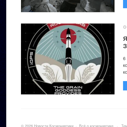
Я
З
6
к
к
©
2026
Новости Космонавтики
·
Всё о космонавтике
·
Тем