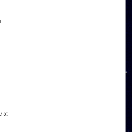
и
 МКС