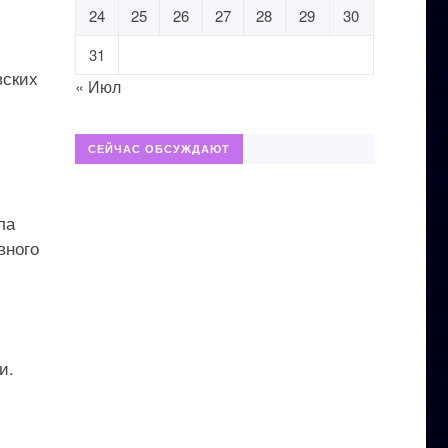
24
25
26
27
28
29
30
31
вских
« Июл
СЕЙЧАС ОБСУЖДАЮТ
ла
вного
и.