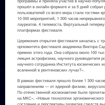
программы и приняла участие в научно-популя
прошёл в онлайн-формате и за 5 дней собрал 
пользователей со всего мира стали гостями к
10 000 мероприятий, 1 300 часов непрерывног
лауреатов, 4 телемоста, Виртуальный гиперм
платформах фестиваля.
Церемония открытия фестиваля началась с тр
оргкомитета фестиваля академика Виктора Са
премию этого года. Она собрала около 100 т
лекция астрофизика, научного руководителя р
научного сотрудника Института космических 
вселенной в рентгеновских лучах?».
В рамках фестиваля прошло более 1 300 часо
направлениям — от ядерной физики, вирусоло
По отечественной космонавтике были прочита
на МКС», «Новые технологии эргономического
состояние и перспективы развития средств в