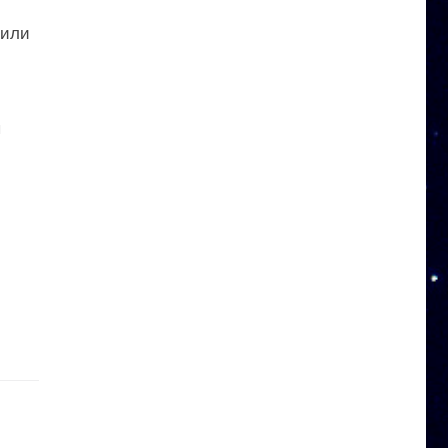
 или
ы