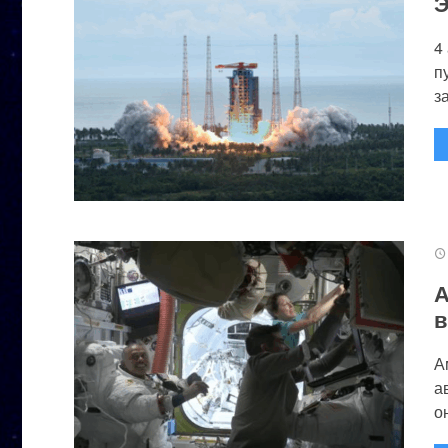
Э
4
п
за
А
в
А
а
он