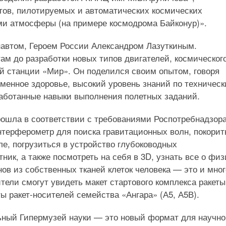
тов, пилотируемых и автоматических космических
ми атмосферы (на примере космодрома Байконур)».
навтом, Героем России Александром Лазуткиным.
там до разработки новых типов двигателей, космическог
ой станции «Мир». Он поделился своим опытом, говоря
тменное здоровье, высокий уровень знаний по техничес
работанные навыки выполнения полетных заданий.
рошла в соответствии с требованиями Роспотребнадзора
нтерферометр для поиска гравитационных волн, покорит
е, погрузиться в устройство глубоководных
ник, а также посмотреть на себя в 3D, узнать все о физ
нов из собственных тканей клеток человека — это и мно
тели смогут увидеть макет стартового комплекса ракеты
ы ракет-носителей семейства «Ангара» (А5, А5В).
ьный Гипермузей науки — это новый формат для научно