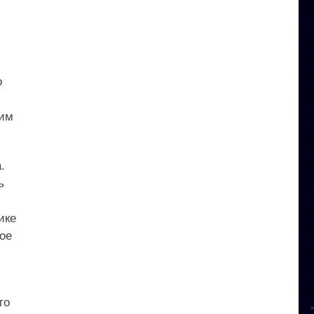
о
ким
.
ь
ике
гое
го