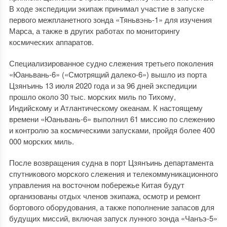
В ходе экспедиции экипаж принимал участие в запуске
первого межпланетного зонда «Тяньвэнь-1» для изучения
Марса, а также в других работах по мониторингу
космических аппаратов.
Специализированное судно слежения третьего поколения
«Юаньвань-6» («Смотрящий далеко-6») вышло из порта
Цзянъинь 13 июля 2020 года и за 96 дней экспедиции
прошло около 30 тыс. морских миль по Тихому,
Индийскому и Атлантическому океанам. К настоящему
времени «Юаньвань-6» выполнил 61 миссию по слежению
и контролю за космическими запусками, пройдя более 400
000 морских миль.
После возвращения судна в порт Цзянъинь департамента
спутникового морского слежения и телекоммуникационного
управления на восточном побережье Китая будут
организованы отдых членов экипажа, осмотр и ремонт
бортового оборудования, а также пополнение запасов для
будущих миссий, включая запуск лунного зонда «Чанъэ-5»