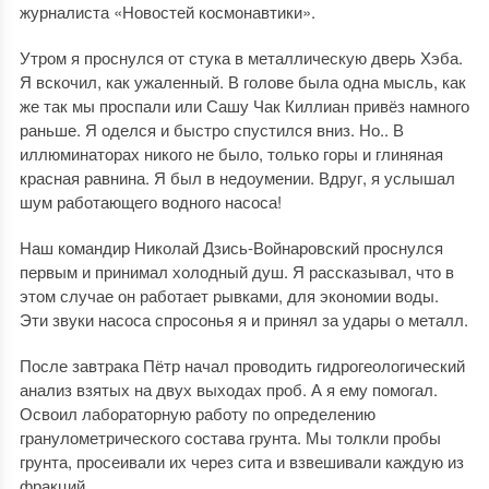
журналиста «Новостей космонавтики».
Утром я проснулся от стука в металлическую дверь Хэба.
Я вскочил, как ужаленный. В голове была одна мысль, как
же так мы проспали или Сашу Чак Киллиан привёз намного
раньше. Я оделся и быстро спустился вниз. Но.. В
иллюминаторах никого не было, только горы и глиняная
красная равнина. Я был в недоумении. Вдруг, я услышал
шум работающего водного насоса!
Наш командир Николай Дзись-Войнаровский проснулся
первым и принимал холодный душ. Я рассказывал, что в
этом случае он работает рывками, для экономии воды.
Эти звуки насоса спросонья я и принял за удары о металл.
После завтрака Пётр начал проводить гидрогеологический
анализ взятых на двух выходах проб. А я ему помогал.
Освоил лабораторную работу по определению
гранулометрического состава грунта. Мы толкли пробы
грунта, просеивали их через сита и взвешивали каждую из
фракций.