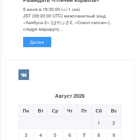
5 июля в 18:30:00 (+/-1 сек)
JST (09:30:00 UTC) межпланетный зонд
«Хаябуса-2» (はやぶさ2, «Сокол-сапсан»),
следуя маршруту...
Далее
Август 2026
Пн
Вт
Ср
Чт
Пт
Сб
Вс
1
2
3
4
5
6
7
8
9