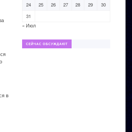
24
25
26
27
28
29
30
31
ра
« Июл
СЕЙЧАС ОБСУЖДАЮТ
лся
о
ся в