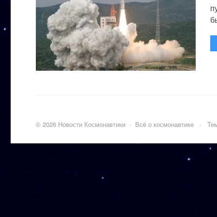
п
бы
©
2026
Новости Космонавтики
·
Всё о космонавтике
·
Тем