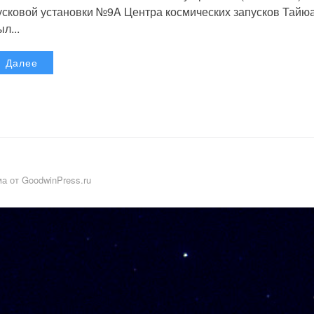
усковой установки №9A Центра космических запусков Тайю
л...
Далее
а от GoodwinPress.ru