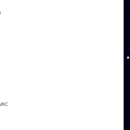
и
 МКС