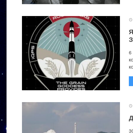
Я
З
6
к
к
Д
3