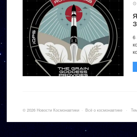
Я
З
6
к
к
©
2026
Новости Космонавтики
·
Всё о космонавтике
·
Тем