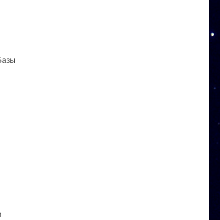
 Базы
и