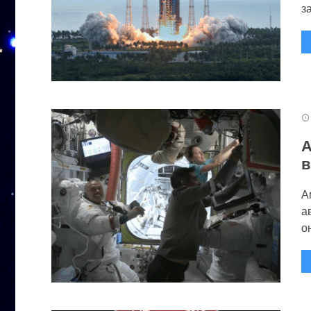
за
А
в
А
а
он