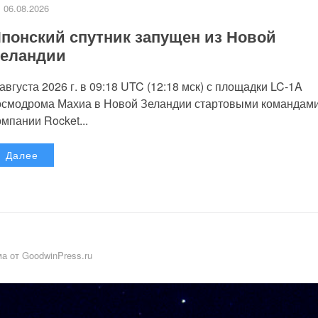
06.08.2026
понский спутник запущен из Новой
еландии
 августа 2026 г. в 09:18 UTC (12:18 мск) с площадки LC-1A
осмодрома Махиа в Новой Зеландии стартовыми командам
омпании Rocket...
Далее
а от GoodwinPress.ru