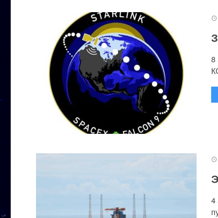
З
8
К
Э
4
п