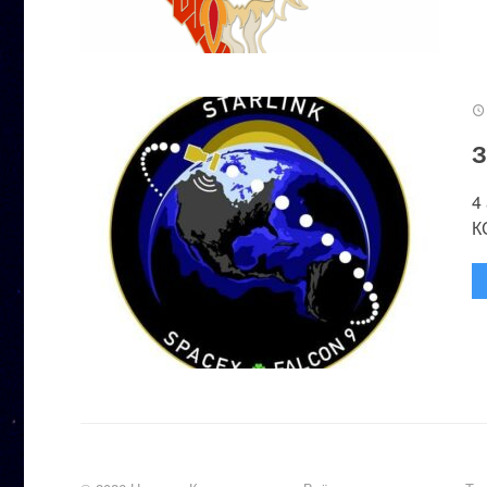
З
4
К