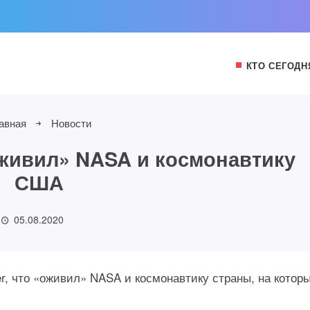
КТО СЕГОДН
авная
Новости
оживил» NASA и космонавтику
США
05.08.2020
r, что «оживил» NASA и космонавтику страны, на котор