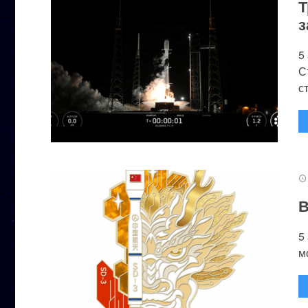
Т
з
5
С
с
В
5
м