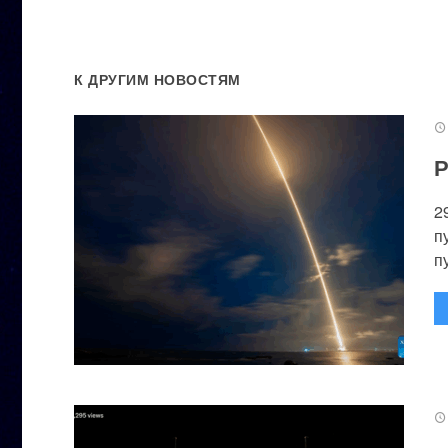
К ДРУГИМ НОВОСТЯМ
Р
2
п
п