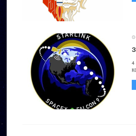
З
4
К