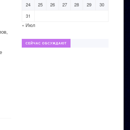
24
25
26
27
28
29
30
31
« Июл
лов,
СЕЙЧАС ОБСУЖДАЮТ
е
.