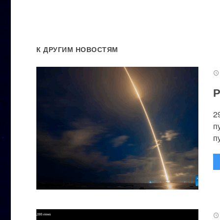
К ДРУГИМ НОВОСТЯМ
Р
2
п
п