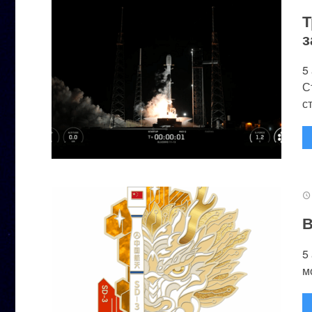
Т
з
5
С
с
В
5
м