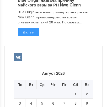
Blue Origin назвала причину
майского взрыва РН Nwq Glenn
Blue Origin выяснила причину взрыва ракеты
New Glenn, произошедшего во время
огневых испытаний 28 мая. По словам...
Далее
Август 2026
Пн
Вт
Ср
Чт
Пт
Сб
Вс
1
2
3
4
5
6
7
8
9