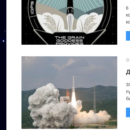
6
к
к
Д
3
п
бы