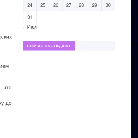
24
25
26
27
28
29
30
31
« Июл
еских
СЕЙЧАС ОБСУЖДАЮТ
нием
, что
ку до