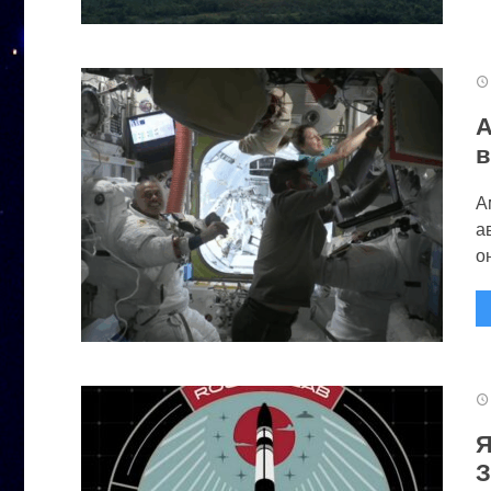
А
в
А
а
он
Я
З