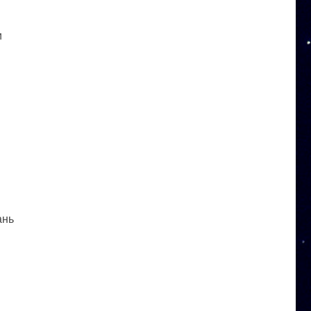
и
ань