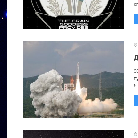
к
Д
3
п
бы