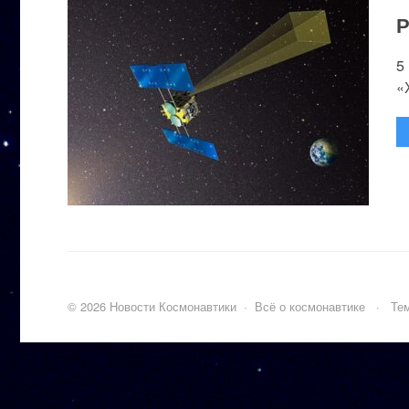
Р
5
«
©
2026
Новости Космонавтики
·
Всё о космонавтике
·
Тем