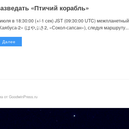
азведать «Птичий корабль»
 июля в 18:30:00 (+/-1 сек) JST (09:30:00 UTC) межпланетный
Хаябуса-2» (はやぶさ2, «Сокол-сапсан»), следуя маршруту...
Далее
а от GoodwinPress.ru