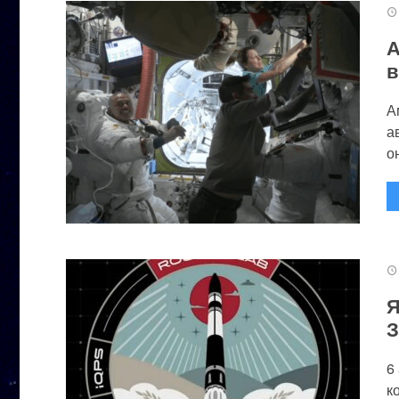
А
в
А
а
он
Я
З
6
к