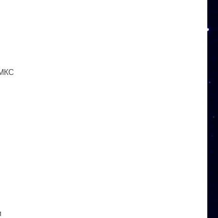
 МКС
и